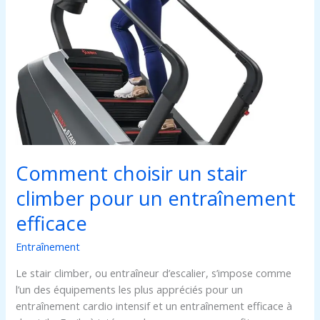
choisir
un
stair
climber
pour
un
entraînement
efficace
Comment choisir un stair
climber pour un entraînement
efficace
Entraînement
Le stair climber, ou entraîneur d’escalier, s’impose comme
l’un des équipements les plus appréciés pour un
entraînement cardio intensif et un entraînement efficace à