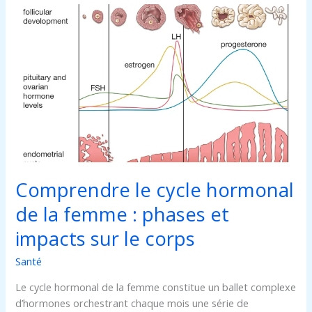
Comprendre
le
cycle
hormonal
de
la
femme
:
phases
et
impacts
Comprendre le cycle hormonal
sur
le
de la femme : phases et
corps
impacts sur le corps
Santé
Le cycle hormonal de la femme constitue un ballet complexe
d’hormones orchestrant chaque mois une série de