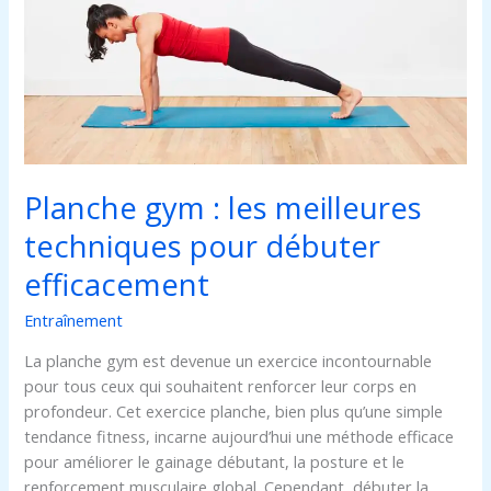
les
meilleures
techniques
pour
débuter
efficacement
Planche gym : les meilleures
techniques pour débuter
efficacement
Entraînement
La planche gym est devenue un exercice incontournable
pour tous ceux qui souhaitent renforcer leur corps en
profondeur. Cet exercice planche, bien plus qu’une simple
tendance fitness, incarne aujourd’hui une méthode efficace
pour améliorer le gainage débutant, la posture et le
renforcement musculaire global. Cependant, débuter la