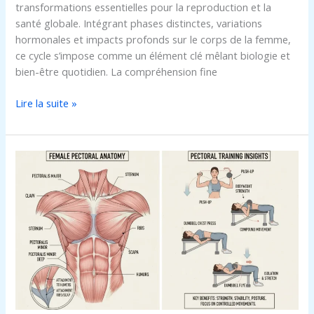
transformations essentielles pour la reproduction et la
santé globale. Intégrant phases distinctes, variations
hormonales et impacts profonds sur le corps de la femme,
ce cycle s’impose comme un élément clé mêlant biologie et
bien-être quotidien. La compréhension fine
Lire la suite »
Muscle
pectoral
femme
:
comment
les
travailler
efficacement