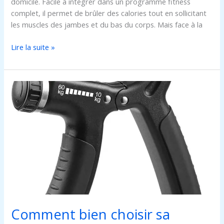
domicile. Facile à intégrer dans un programme fitness
complet, il permet de brûler des calories tout en sollicitant
les muscles des jambes et du bas du corps. Mais face à la
Lire la suite »
Comment
bien
choisir
sa
poignée
de
force
pour
améliorer
sa
prise
Comment bien choisir sa
en