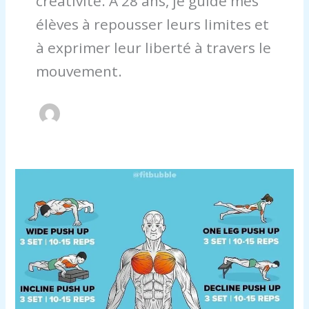
créativité. À 28 ans, je guide mes
élèves à repousser leurs limites et
à exprimer leur liberté à travers le
mouvement.
Comment
muscler
efficacement
votre
torse
pour
un
physique
masculin