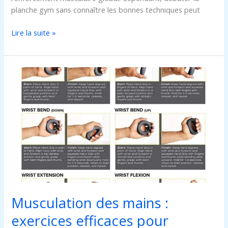
planche gym sans connaître les bonnes techniques peut
Lire la suite »
Musculation
des
mains
:
exercices
efficaces
pour
renforcer
vos
doigts
et
Musculation des mains :
poignets
exercices efficaces pour