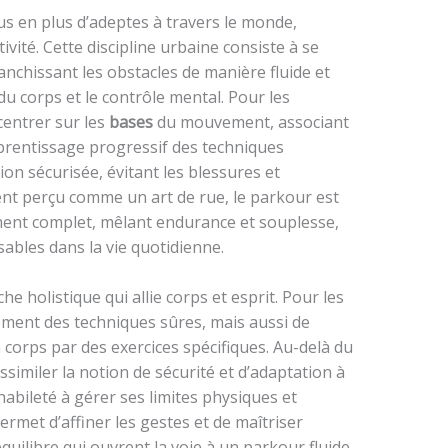
us en plus d’adeptes à travers le monde,
ivité. Cette discipline urbaine consiste à se
anchissant les obstacles de manière fluide et
e du corps et le contrôle mental. Pour les
centrer sur les
bases
du mouvement, associant
pprentissage progressif des techniques
on sécurisée, évitant les blessures et
vent perçu comme un art de rue, le parkour est
ement complet, mêlant endurance et souplesse,
ables dans la vie quotidienne.
e holistique qui allie corps et esprit. Pour les
lement des techniques sûres, mais aussi de
rps par des exercices spécifiques. Au-delà du
assimiler la notion de sécurité et d’adaptation à
habileté à gérer ses limites physiques et
rmet d’affiner les gestes et de maîtriser
équilibre qui ouvrent la voie à un parkour fluide