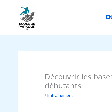
Aller
au
contenu
E
Découvrir les base
débutants
/
Entraînement