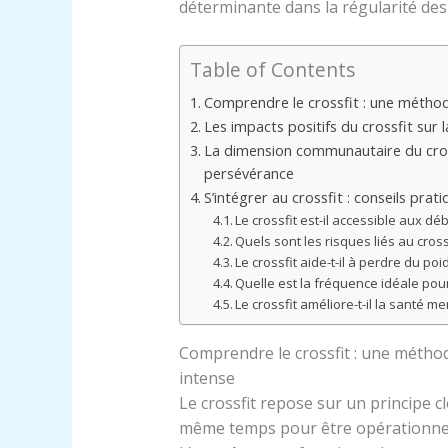
déterminante dans la régularité des
Table of Contents
Comprendre le crossfit : une méthod
Les impacts positifs du crossfit sur l
La dimension communautaire du crossf
persévérance
S’intégrer au crossfit : conseils pr
Le crossfit est-il accessible aux dé
Quels sont les risques liés au cross
Le crossfit aide-t-il à perdre du poi
Quelle est la fréquence idéale pour 
Le crossfit améliore-t-il la santé me
Comprendre le crossfit : une métho
intense
Le crossfit repose sur un principe cl
même temps pour être opérationnel 