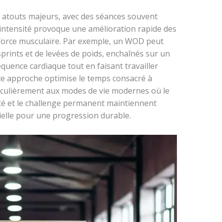
ses atouts majeurs, avec des séances souvent
 intensité provoque une amélioration rapide des
a force musculaire. Par exemple, un WOD peut
prints et de levées de poids, enchaînés sur un
uence cardiaque tout en faisant travailler
te approche optimise le temps consacré à
ticulièrement aux modes de vie modernes où le
été et le challenge permanent maintiennent
ielle pour une progression durable.