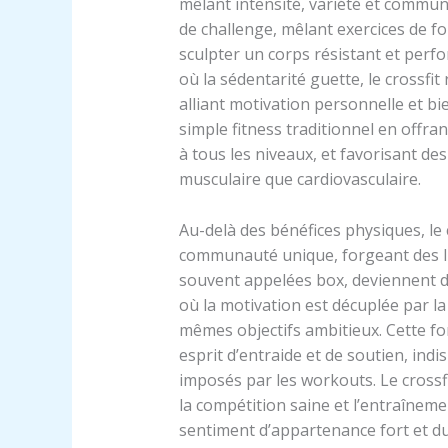
mêlant intensité, variété et comm
de challenge, mêlant exercices de fo
sculpter un corps résistant et perf
où la sédentarité guette, le crossfi
alliant motivation personnelle et bi
simple fitness traditionnel en offr
à tous les niveaux, et favorisant de
musculaire que cardiovasculaire.
Au-delà des bénéfices physiques, le 
communauté unique, forgeant des lie
souvent appelées box, deviennent de
où la motivation est décuplée par la
mêmes objectifs ambitieux. Cette f
esprit d’entraide et de soutien, ind
imposés par les workouts. Le crossfi
la compétition saine et l’entraînem
sentiment d’appartenance fort et du