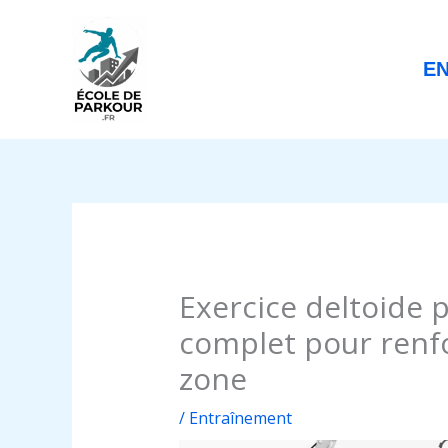
Aller
au
contenu
E
Exercice deltoide p
complet pour renfo
zone
/
Entraînement