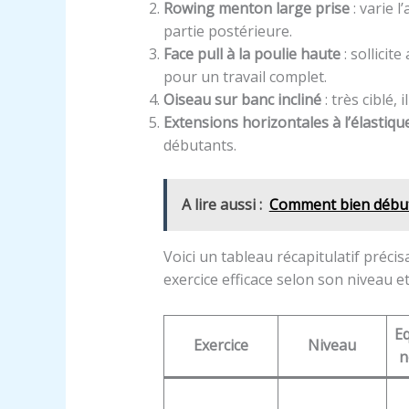
Rowing menton large prise
: varie 
partie postérieure.
Face pull à la poulie haute
: sollicit
pour un travail complet.
Oiseau sur banc incliné
: très ciblé, 
Extensions horizontales à l’élastiqu
débutants.
A lire aussi :
Comment bien débute
Voici un tableau récapitulatif précis
exercice efficace selon son niveau et 
E
Exercice
Niveau
n