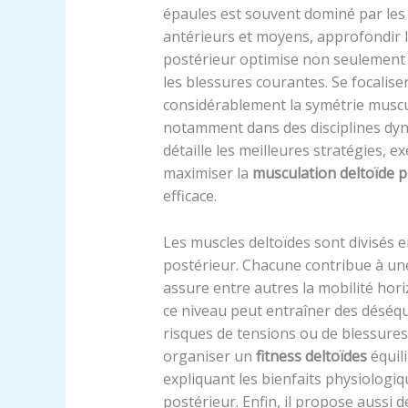
épaules est souvent dominé par les
antérieurs et moyens, approfondir 
postérieur optimise non seulement l
les blessures courantes. Se focalise
considérablement la symétrie muscul
notamment dans des disciplines dy
détaille les meilleures stratégies, e
maximiser la
musculation deltoïde p
efficace.
Les muscles deltoïdes sont divisés en
postérieur. Chacune contribue à une 
assure entre autres la mobilité hori
ce niveau peut entraîner des déséqu
risques de tensions ou de blessures
organiser un
fitness deltoïdes
équili
expliquant les bienfaits physiologiq
postérieur. Enfin, il propose aussi 