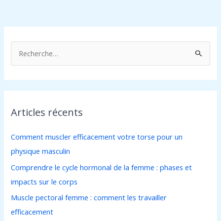
R
e
c
h
Articles récents
e
r
Comment muscler efficacement votre torse pour un
c
physique masculin
h
Comprendre le cycle hormonal de la femme : phases et
e
impacts sur le corps
r
Muscle pectoral femme : comment les travailler
efficacement
: