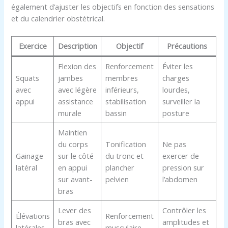
également d’ajuster les objectifs en fonction des sensations
et du calendrier obstétrical.
Exercice
Description
Objectif
Précautions
Flexion des
Renforcement
Éviter les
Squats
jambes
membres
charges
avec
avec légère
inférieurs,
lourdes,
appui
assistance
stabilisation
surveiller la
murale
bassin
posture
Maintien
du corps
Tonification
Ne pas
Gainage
sur le côté
du tronc et
exercer de
latéral
en appui
plancher
pression sur
sur avant-
pelvien
l’abdomen
bras
Lever des
Contrôler les
Élévations
Renforcement
bras avec
amplitudes et
latérales
musculaire