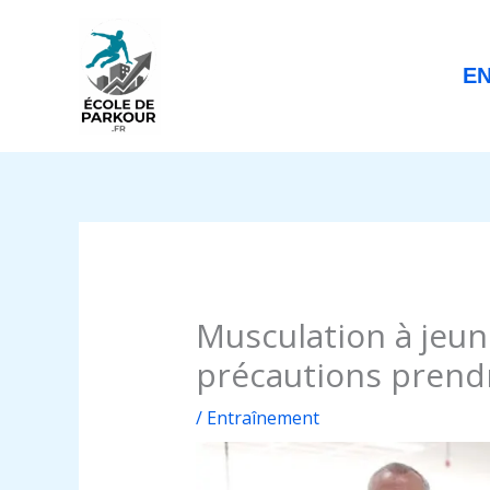
Aller
au
contenu
E
Musculation à jeun 
précautions prend
/
Entraînement