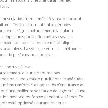
pour les sportifs cherchant à affiner leur
force.
la musculation à jeun en 2026 s’inscrit souvent
ittent
. Ceux-ci alternent entre périodes
on, ce qui régule naturellement la balance
exemple, un sportif effectuera sa séance
 exploitant ainsi la fenêtre métabolique
es acumulées. La synergie entre ces méthodes
on et la performance sportive.
ce sportive à jeun
entraînement à jeun ne sourde pas
ondition d’une gestion nutritionnelle adéquate
ut même renforcer les capacités d’endurance et
ent d’une meilleure sensation de légèreté, d’une
ation mentale renforcée pendant la séance. En
 intensité optimisée durant les séries,