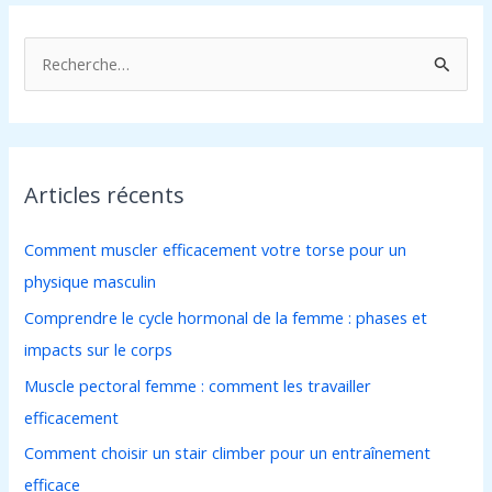
R
e
c
h
Articles récents
e
r
Comment muscler efficacement votre torse pour un
c
physique masculin
h
Comprendre le cycle hormonal de la femme : phases et
e
impacts sur le corps
r
Muscle pectoral femme : comment les travailler
efficacement
:
Comment choisir un stair climber pour un entraînement
efficace