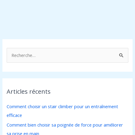
R
e
c
h
Articles récents
e
r
Comment choisir un stair climber pour un entraînement
c
efficace
h
Comment bien choisir sa poignée de force pour améliorer
e
sa prise en main
r