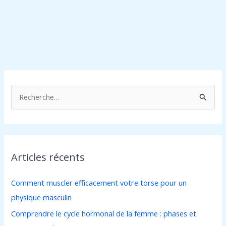
R
e
c
h
Articles récents
e
r
Comment muscler efficacement votre torse pour un
c
physique masculin
h
Comprendre le cycle hormonal de la femme : phases et
e