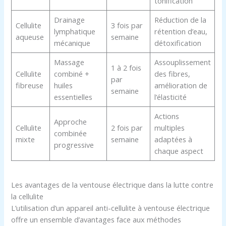
tonification
Drainage
Réduction de la
Cellulite
3 fois par
lymphatique
rétention d’eau,
aqueuse
semaine
mécanique
détoxification
Massage
Assouplissement
1 à 2 fois
Cellulite
combiné +
des fibres,
par
fibreuse
huiles
amélioration de
semaine
essentielles
l’élasticité
Actions
Approche
Cellulite
2 fois par
multiples
combinée
mixte
semaine
adaptées à
progressive
chaque aspect
Les avantages de la ventouse électrique dans la lutte contre
la cellulite
L’utilisation d’un appareil anti-cellulite à ventouse électrique
offre un ensemble d’avantages face aux méthodes