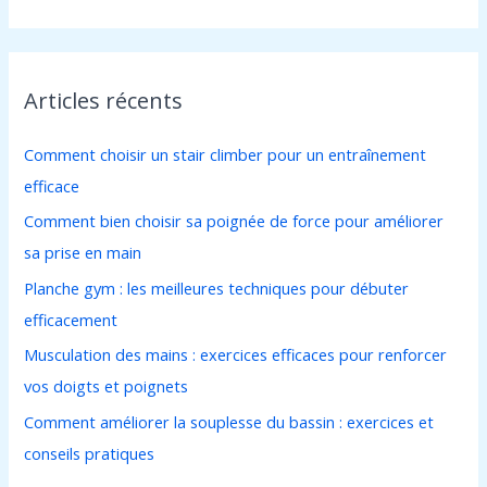
e
c
h
Articles récents
e
r
Comment choisir un stair climber pour un entraînement
c
efficace
h
Comment bien choisir sa poignée de force pour améliorer
e
sa prise en main
r
Planche gym : les meilleures techniques pour débuter
efficacement
:
Musculation des mains : exercices efficaces pour renforcer
vos doigts et poignets
Comment améliorer la souplesse du bassin : exercices et
conseils pratiques