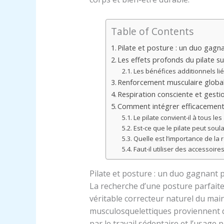
Table of Contents
Pilate et posture : un duo gagn
Les effets profonds du pilate sur 
Les bénéfices additionnels lié
Renforcement musculaire global e
Respiration consciente et gestion
Comment intégrer efficacement l
Le pilate convient-il à tous les
Est-ce que le pilate peut soul
Quelle est l’importance de la r
Faut-il utiliser des accessoire
Pilate et posture : un duo gagnant 
La recherche d’une posture parfaite
véritable correcteur naturel du mai
musculosquelettiques proviennent 
par le travail sédentaire et l’usage 