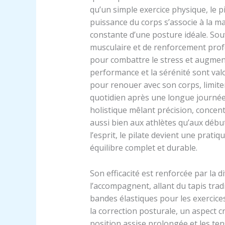
qu’un simple exercice physique, le 
puissance du corps s’associe à la maî
constante d’une posture idéale. Souv
musculaire et de renforcement profo
pour combattre le stress et augment
performance et la sérénité sont valor
pour renouer avec son corps, limite
quotidien après une longue journée
holistique mêlant précision, concent
aussi bien aux athlètes qu’aux début
l’esprit, le pilate devient une prat
équilibre complet et durable.
Son efficacité est renforcée par la d
l’accompagnent, allant du tapis tradi
bandes élastiques pour les exercices
la correction posturale, un aspect 
position assise prolongée et les te