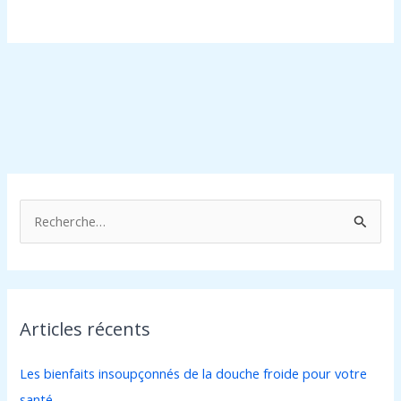
R
e
c
h
Articles récents
e
r
Les bienfaits insoupçonnés de la douche froide pour votre
c
santé