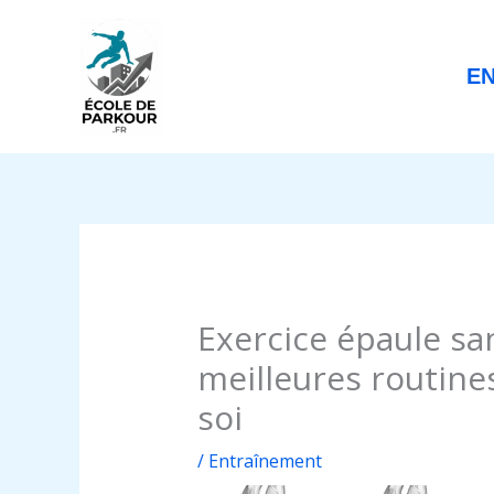
Aller
au
contenu
E
Exercice épaule san
meilleures routine
soi
/
Entraînement