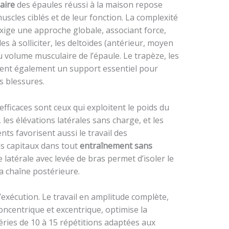
aire
des épaules réussi à la maison repose
scles ciblés et de leur fonction. La complexité
exige une approche globale, associant force,
les à solliciter, les deltoïdes (antérieur, moyen
u volume musculaire de l’épaule. Le trapèze, les
ent également un support essentiel pour
es blessures.
efficaces sont ceux qui exploitent le poids du
es élévations latérales sans charge, et les
ts favorisent aussi le travail des
is capitaux dans tout
entraînement sans
e latérale avec levée de bras permet d’isoler le
a chaîne postérieure.
d’exécution. Le travail en amplitude complète,
oncentrique et excentrique, optimise la
séries de 10 à 15 répétitions adaptées aux